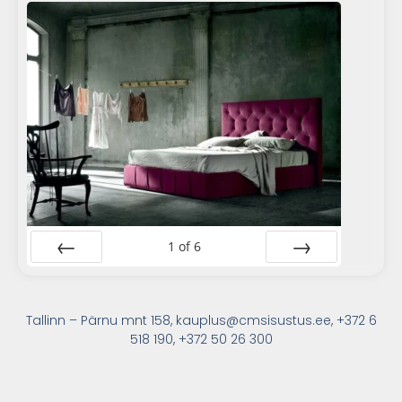
1
of
6
Prev
Next
Tallinn – Pärnu mnt 158, kauplus@cmsisustus.ee, +372 6
518 190, +372 50 26 300