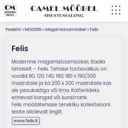
Pealeht
»
MODERN
»
Magamistoamööbel
»
Felis
Felis
Modernne magamistoamööbel, Itaalia
tehaselt – Felis. Tehase tootevalikus on
voodid 90; 120; 140; 160; 180 x 190/200
madratsile ja ka 200 x 200 madratsile kas
siis pesukastiga või ilma. Katteriideks
erinevad kangad või kunstnahk.
Felis mööblitehase tervikliku kollektsiooni
leiate allolevalt lingilt:
www.felis.it